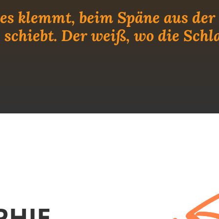
es klemmt, beim Späne aus der 
 schiebt. Der weiß, wo die Schl
PHIE