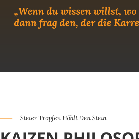
„Wenn du wissen willst, wo 
dann frag den, der die Karre
Steter Tropfen Höhlt Den Stein
KAIZEN PHILOSO